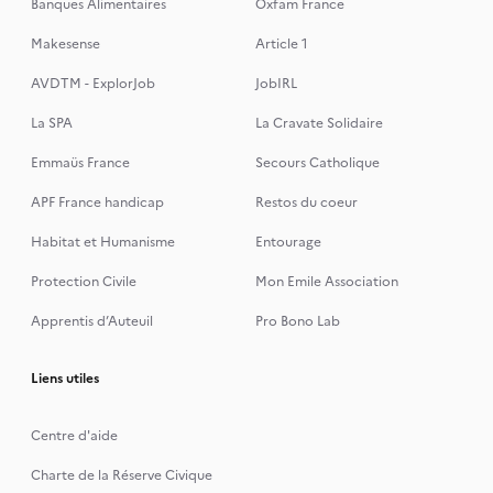
Banques Alimentaires
Oxfam France
Makesense
Article 1
AVDTM - ExplorJob
JobIRL
La SPA
La Cravate Solidaire
Emmaüs France
Secours Catholique
APF France handicap
Restos du coeur
Habitat et Humanisme
Entourage
Protection Civile
Mon Emile Association
Apprentis d’Auteuil
Pro Bono Lab
Liens utiles
Centre d'aide
Charte de la Réserve Civique