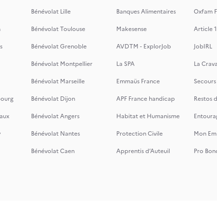
Bénévolat Lille
Banques Alimentaires
Oxfam F
n
Bénévolat Toulouse
Makesense
Article 1
s
Bénévolat Grenoble
AVDTM - ExplorJob
JobIRL
Bénévolat Montpellier
La SPA
La Crava
Bénévolat Marseille
Emmaüs France
Secours
bourg
Bénévolat Dijon
APF France handicap
Restos 
aux
Bénévolat Angers
Habitat et Humanisme
Entoura
y
Bénévolat Nantes
Protection Civile
Mon Emi
Bénévolat Caen
Apprentis d’Auteuil
Pro Bon