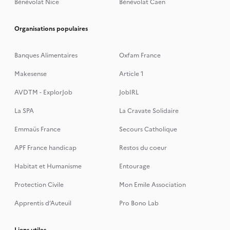
Bénévolat Nice
Bénévolat Caen
Organisations populaires
Banques Alimentaires
Oxfam France
Makesense
Article 1
AVDTM - ExplorJob
JobIRL
La SPA
La Cravate Solidaire
Emmaüs France
Secours Catholique
APF France handicap
Restos du coeur
Habitat et Humanisme
Entourage
Protection Civile
Mon Emile Association
Apprentis d’Auteuil
Pro Bono Lab