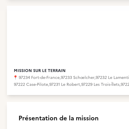
MISSION SUR LE TERRAIN
📍
97234 Fort-de-France
,
97233 Schœlcher
,
97232 Le Lament
97222 Case-Pilote
,
97231 Le Robert
,
97229 Les Trois-Îlets
,
9722
Présentation de la mission