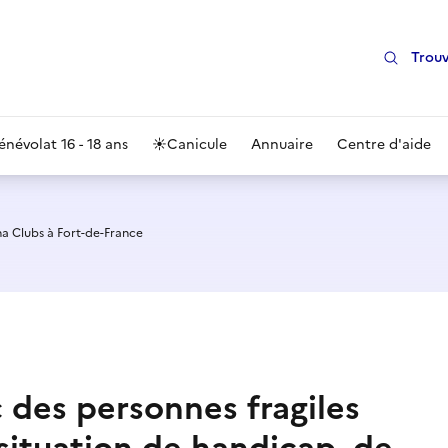
Trouv
énévolat 16 - 18 ans
☀️
Canicule
Annuaire
Centre d'aide
a Clubs à Fort-de-France
c des personnes fragiles