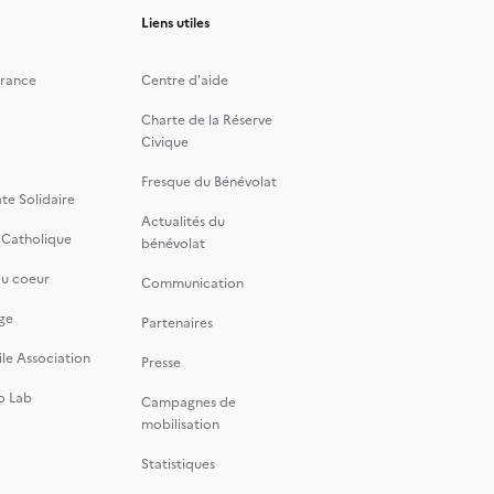
Liens utiles
rance
Centre d'aide
Charte de la Réserve
Civique
Fresque du Bénévolat
te Solidaire
Actualités du
 Catholique
bénévolat
du coeur
Communication
ge
Partenaires
le Association
Presse
o Lab
Campagnes de
mobilisation
Statistiques