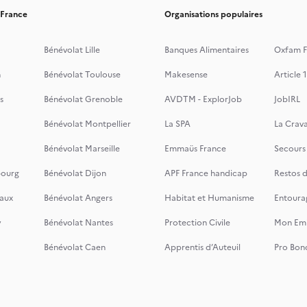
 France
Organisations populaires
Bénévolat Lille
Banques Alimentaires
Oxfam F
n
Bénévolat Toulouse
Makesense
Article 1
s
Bénévolat Grenoble
AVDTM - ExplorJob
JobIRL
Bénévolat Montpellier
La SPA
La Crava
Bénévolat Marseille
Emmaüs France
Secours
bourg
Bénévolat Dijon
APF France handicap
Restos 
aux
Bénévolat Angers
Habitat et Humanisme
Entoura
y
Bénévolat Nantes
Protection Civile
Mon Emi
Bénévolat Caen
Apprentis d’Auteuil
Pro Bon