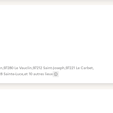
in
,
97280 Le Vauclin
,
97212 Saint-Joseph
,
97221 Le Carbet
,
8 Sainte-Luce
,
et 10 autres lieux
Autres adresses