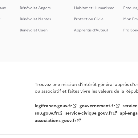
aux
Bénévolat Angers
Habitat et Humanisme
Entoura
y
Bénévolat Nantes
Protection Civile
Mon Emi
Bénévolat Caen
Apprentis d’Auteuil
Pro Bon
Trouvez une mission d'intérêt général auprès d’u
ou associatif et faites vivre les valeurs de la Répu
legifrance.gouv.fr
gouvernement.fr
service
snu.gouv.fr
service-civique.gouv.fr
api-enga
associations.gouv.fr