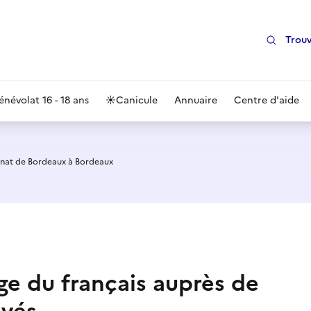
Trouv
énévolat 16 - 18 ans
☀️
Canicule
Annuaire
Centre d'aide
nat de Bordeaux à Bordeaux
age du français auprès de