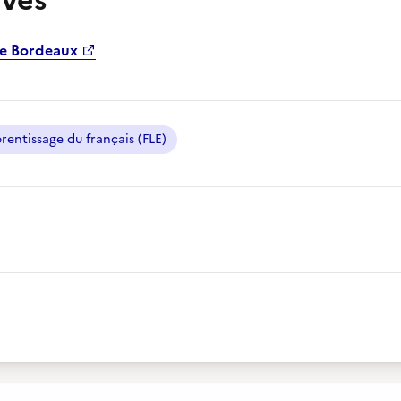
ivés
de Bordeaux
rentissage du français (FLE)