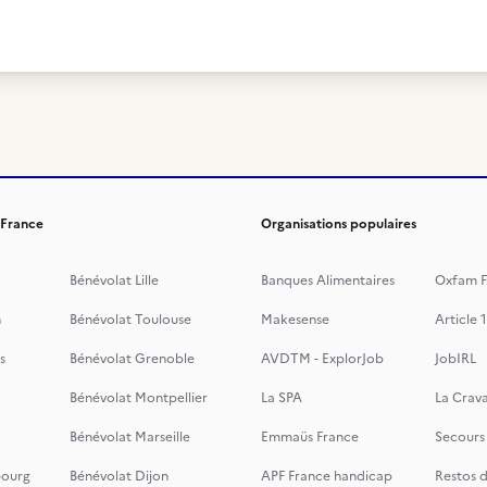
 France
Organisations populaires
Bénévolat Lille
Banques Alimentaires
Oxfam F
n
Bénévolat Toulouse
Makesense
Article 1
s
Bénévolat Grenoble
AVDTM - ExplorJob
JobIRL
Bénévolat Montpellier
La SPA
La Crava
Bénévolat Marseille
Emmaüs France
Secours
bourg
Bénévolat Dijon
APF France handicap
Restos 