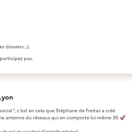
 dossiers...).
 participez pas.
Lyon
social ”, c’est en cela que Stéphane de Freitas a créé
une antenne du réseaux qui en comporte lui-même 30
🚀
lturel et sociétal d’intérêt général.