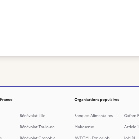
 France
Organisations populaires
Bénévolat Lille
Banques Alimentaires
Oxfam F
n
Bénévolat Toulouse
Makesense
Article 1
s
Bénévolat Grenoble
AVDTM - ExplorJob
JobIRL