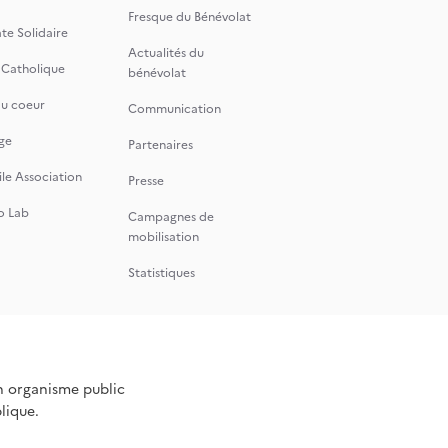
Fresque du Bénévolat
te Solidaire
Actualités du
 Catholique
bénévolat
du coeur
Communication
ge
Partenaires
le Association
Presse
o Lab
Campagnes de
mobilisation
Statistiques
n organisme public
blique.