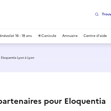
Trouv
énévolat 16 - 18 ans
☀️
Canicule
Annuaire
Centre d'aide
 Eloquentia Lyon à Lyon
 partenaires pour Eloquentia