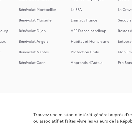
Bénévolat Montpellier
La SPA
La Crava
Bénévolat Marseille
Emmaüs France
Secours
bourg
Bénévolat Dijon
APF France handicap
Restos 
aux
Bénévolat Angers
Habitat et Humanisme
Entoura
y
Bénévolat Nantes
Protection Civile
Mon Emi
Bénévolat Caen
Apprentis d’Auteuil
Pro Bon
Trouvez une mission d'intérêt général auprès d’u
ou associatif et faites vivre les valeurs de la Répu