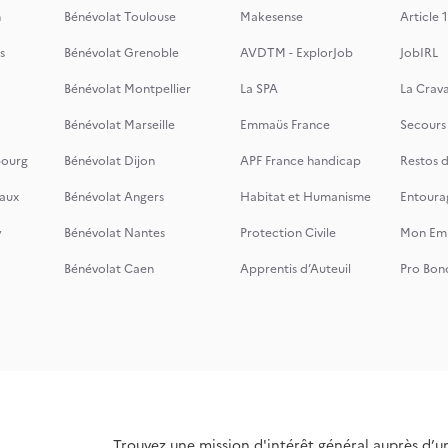
n
Bénévolat Toulouse
Makesense
Article 1
s
Bénévolat Grenoble
AVDTM - ExplorJob
JobIRL
Bénévolat Montpellier
La SPA
La Crava
Bénévolat Marseille
Emmaüs France
Secours
bourg
Bénévolat Dijon
APF France handicap
Restos 
aux
Bénévolat Angers
Habitat et Humanisme
Entoura
y
Bénévolat Nantes
Protection Civile
Mon Emi
Bénévolat Caen
Apprentis d’Auteuil
Pro Bon
Trouvez une mission d'intérêt général auprès d’u