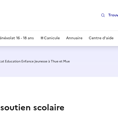
Trouv
énévolat 16 - 18 ans
☀️
Canicule
Annuaire
Centre d'aide
cat Education Enfance Jeunesse à Thue et Mue
 soutien scolaire