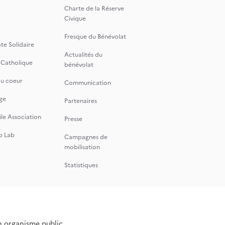
Charte de la Réserve
Civique
Fresque du Bénévolat
te Solidaire
Actualités du
 Catholique
bénévolat
du coeur
Communication
ge
Partenaires
le Association
Presse
o Lab
Campagnes de
mobilisation
Statistiques
n organisme public