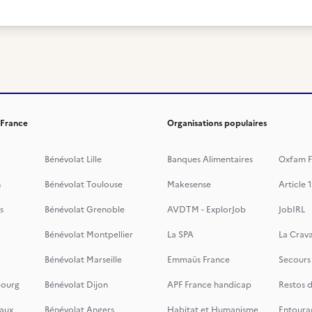
 France
Organisations populaires
Bénévolat Lille
Banques Alimentaires
Oxfam F
n
Bénévolat Toulouse
Makesense
Article 1
s
Bénévolat Grenoble
AVDTM - ExplorJob
JobIRL
Bénévolat Montpellier
La SPA
La Crava
Bénévolat Marseille
Emmaüs France
Secours
bourg
Bénévolat Dijon
APF France handicap
Restos 
aux
Bénévolat Angers
Habitat et Humanisme
Entoura