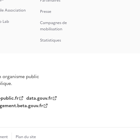
Partenaires
le Association
Presse
o Lab
Campagnes de
mobilisation
Statistiques
n organisme public
blique.
-public.fr
data.gouv.fr
gement.beta.gouv.fr
ment
Plan du site