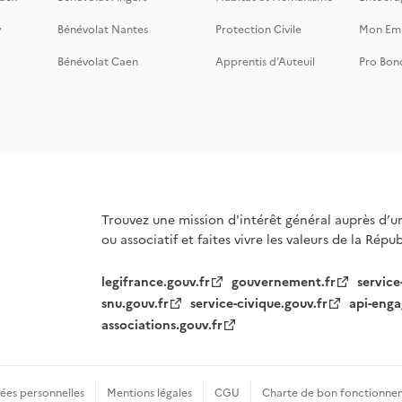
y
Bénévolat Nantes
Protection Civile
Mon Emi
Bénévolat Caen
Apprentis d’Auteuil
Pro Bon
Trouvez une mission d'intérêt général auprès d’u
ou associatif et faites vivre les valeurs de la Répu
legifrance.gouv.fr
gouvernement.fr
service
snu.gouv.fr
service-civique.gouv.fr
api-enga
associations.gouv.fr
es personnelles
Mentions légales
CGU
Charte de bon fonctionne