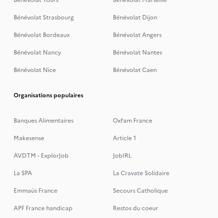
Bénévolat Tours
Bénévolat Marseille
Bénévolat Strasbourg
Bénévolat Dijon
Bénévolat Bordeaux
Bénévolat Angers
Bénévolat Nancy
Bénévolat Nantes
Bénévolat Nice
Bénévolat Caen
Organisations populaires
Banques Alimentaires
Oxfam France
Makesense
Article 1
AVDTM - ExplorJob
JobIRL
La SPA
La Cravate Solidaire
Emmaüs France
Secours Catholique
APF France handicap
Restos du coeur