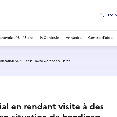
Trouv
énévolat 16 - 18 ans
☀️
Canicule
Annuaire
Centre d'aide
édération ADMR de la Haute-Garonne à Pibrac
al en rendant visite à des