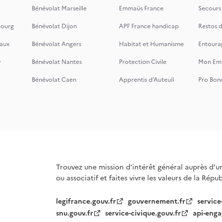
Bénévolat Marseille
Emmaüs France
Secours
bourg
Bénévolat Dijon
APF France handicap
Restos 
aux
Bénévolat Angers
Habitat et Humanisme
Entoura
y
Bénévolat Nantes
Protection Civile
Mon Emi
Bénévolat Caen
Apprentis d’Auteuil
Pro Bon
Trouvez une mission d'intérêt général auprès d’u
ou associatif et faites vivre les valeurs de la Répu
legifrance.gouv.fr
gouvernement.fr
service
snu.gouv.fr
service-civique.gouv.fr
api-enga