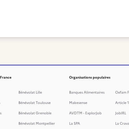
 France
Organisations populaires
Bénévolat Lille
Banques Alimentaires
Oxfam F
n
Bénévolat Toulouse
Makesense
Article 1
s
Bénévolat Grenoble
AVDTM - ExplorJob
JobIRL
Bénévolat Montpellier
La SPA
La Crava