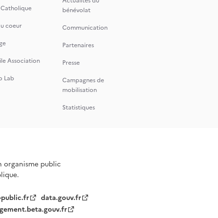
Actualités du
 Catholique
bénévolat
du coeur
Communication
ge
Partenaires
le Association
Presse
o Lab
Campagnes de
mobilisation
Statistiques
n organisme public
blique.
-public.fr
data.gouv.fr
gement.beta.gouv.fr