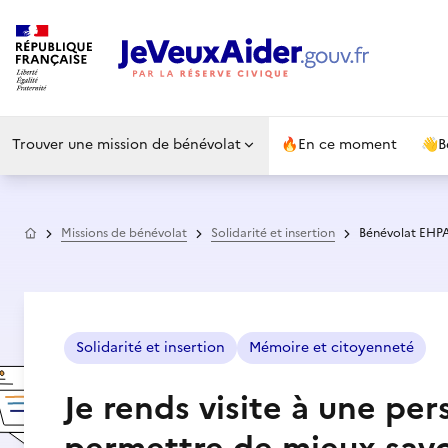
Trouver une mission de bénévolat
🔥
En ce moment
👋
B
Accueil
Missions de bénévolat
Solidarité et insertion
Bénévolat EHPA
Solidarité et insertion
Mémoire et citoyenneté
Je rends visite à une per