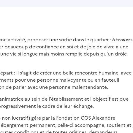
e activité, proposer une sortie dans le quartier :
à travers
er beaucoup de confiance en soi et de joie de vivre à une
 une vie si longue mais moins remplie depuis qu'un drôle
part : il s'agit de créer une belle rencontre humaine, avec
ments pour une personne malvoyante ou en fauteuil
çon de parler avec une personne malentendante.
nimatrice au sein de l'établissement et l'objectif est que
rogressivement le cadre de leur échange.
é non lucratif) géré par la Fondation COS Alexandre
 hébergement permanent, celle-ci accompagne, soutient et
toutes conditions et de toutes origines, demandeurs