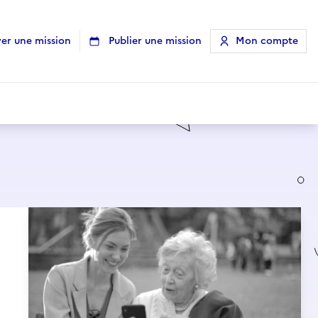
er une mission
Publier une mission
Mon compte