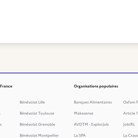
 France
Organisations populaires
Bénévolat Lille
Banques Alimentaires
Oxfam F
n
Bénévolat Toulouse
Makesense
Article 1
s
Bénévolat Grenoble
AVDTM - ExplorJob
JobIRL
Bénévolat Montpellier
La SPA
La Crava