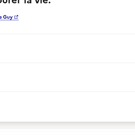
rer la vie.
e Guy