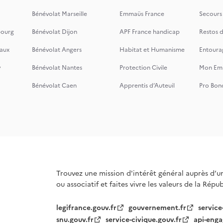
Bénévolat Marseille
Emmaüs France
Secours
bourg
Bénévolat Dijon
APF France handicap
Restos 
aux
Bénévolat Angers
Habitat et Humanisme
Entoura
y
Bénévolat Nantes
Protection Civile
Mon Emi
Bénévolat Caen
Apprentis d’Auteuil
Pro Bon
Trouvez une mission d'intérêt général auprès d’u
ou associatif et faites vivre les valeurs de la Répu
legifrance.gouv.fr
gouvernement.fr
service
snu.gouv.fr
service-civique.gouv.fr
api-enga