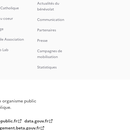
Actualités du
 Catholique
bénévolat
du coeur
Communication
ge
Partenaires
le Association
Presse
o Lab
Campagnes de
mobilisation
Statistiques
n organisme public
blique.
-public.fr
data.gouv.fr
gement.beta.gouv.fr