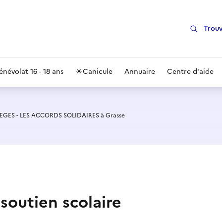
Trouv
énévolat 16 - 18 ans
☀️
Canicule
Annuaire
Centre d'aide
EGES - LES ACCORDS SOLIDAIRES à Grasse
 soutien scolaire