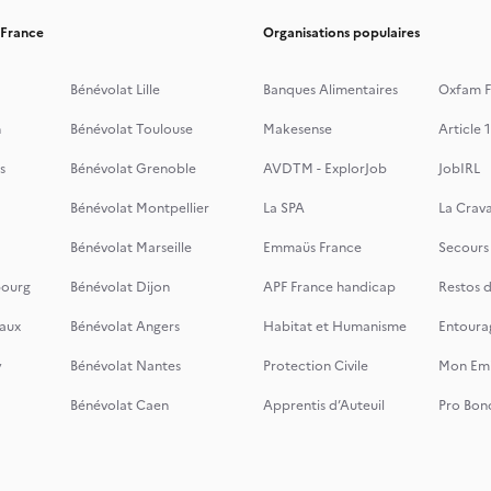
 France
Organisations populaires
Bénévolat Lille
Banques Alimentaires
Oxfam F
n
Bénévolat Toulouse
Makesense
Article 1
s
Bénévolat Grenoble
AVDTM - ExplorJob
JobIRL
Bénévolat Montpellier
La SPA
La Crava
Bénévolat Marseille
Emmaüs France
Secours
bourg
Bénévolat Dijon
APF France handicap
Restos 
aux
Bénévolat Angers
Habitat et Humanisme
Entoura
y
Bénévolat Nantes
Protection Civile
Mon Emi
Bénévolat Caen
Apprentis d’Auteuil
Pro Bon