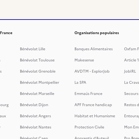
 France
Organisations populaires
Bénévolat Lille
Banques Alimentaires
Oxfam F
n
Bénévolat Toulouse
Makesense
Article 1
s
Bénévolat Grenoble
AVDTM - ExplorJob
JobIRL
Bénévolat Montpellier
La SPA
La Crava
Bénévolat Marseille
Emmaüs France
Secours
bourg
Bénévolat Dijon
APF France handicap
Restos 
aux
Bénévolat Angers
Habitat et Humanisme
Entoura
y
Bénévolat Nantes
Protection Civile
Mon Emi
Bénévolat Caen
Apprentis d’Auteuil
Pro Bon