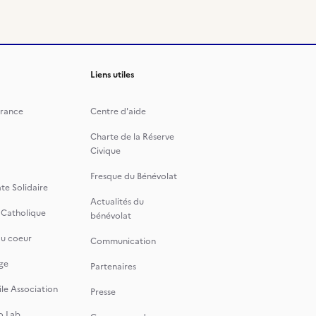
Liens utiles
rance
Centre d'aide
Charte de la Réserve
Civique
Fresque du Bénévolat
te Solidaire
Actualités du
 Catholique
bénévolat
du coeur
Communication
ge
Partenaires
le Association
Presse
o Lab