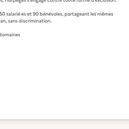
es, Harpèges s'engage contre toute forme d’exclusion.
150 salarié·es et 90 bénévoles, partageant les mêmes
an, sans discrimination.
 domaines