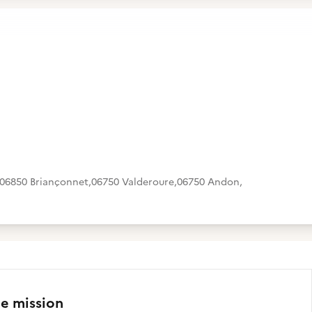
06850 Briançonnet
,
06750 Valderoure
,
06750 Andon
,
te mission