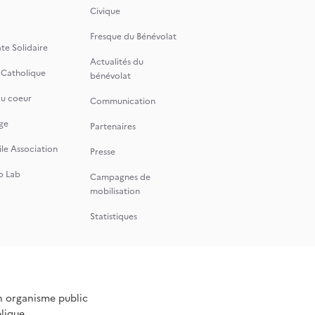
Civique
Fresque du Bénévolat
te Solidaire
Actualités du
 Catholique
bénévolat
du coeur
Communication
ge
Partenaires
le Association
Presse
o Lab
Campagnes de
mobilisation
Statistiques
n organisme public
blique.