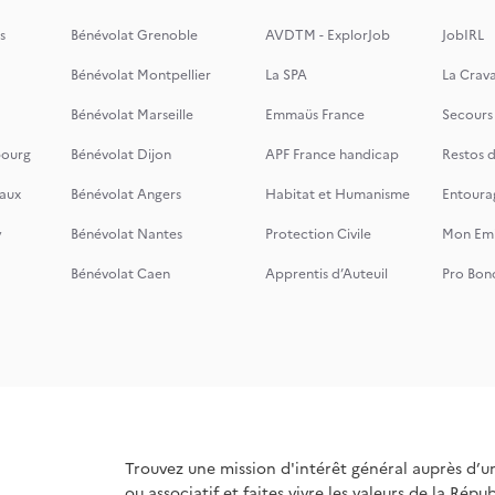
s
Bénévolat Grenoble
AVDTM - ExplorJob
JobIRL
Bénévolat Montpellier
La SPA
La Crava
Bénévolat Marseille
Emmaüs France
Secours
bourg
Bénévolat Dijon
APF France handicap
Restos 
aux
Bénévolat Angers
Habitat et Humanisme
Entoura
y
Bénévolat Nantes
Protection Civile
Mon Emi
Bénévolat Caen
Apprentis d’Auteuil
Pro Bon
Trouvez une mission d'intérêt général auprès d’u
ou associatif et faites vivre les valeurs de la Répu