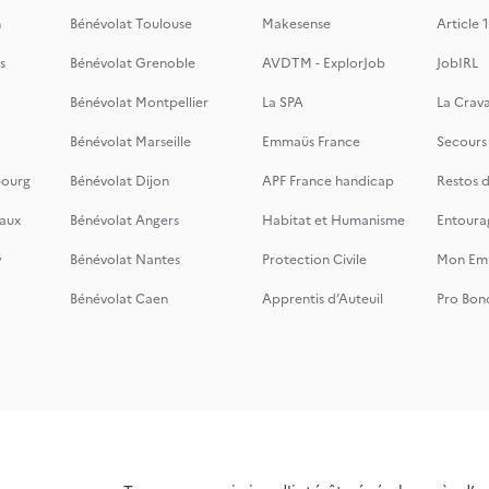
n
Bénévolat Toulouse
Makesense
Article 1
s
Bénévolat Grenoble
AVDTM - ExplorJob
JobIRL
Bénévolat Montpellier
La SPA
La Crava
Bénévolat Marseille
Emmaüs France
Secours
bourg
Bénévolat Dijon
APF France handicap
Restos 
aux
Bénévolat Angers
Habitat et Humanisme
Entoura
y
Bénévolat Nantes
Protection Civile
Mon Emi
Bénévolat Caen
Apprentis d’Auteuil
Pro Bon