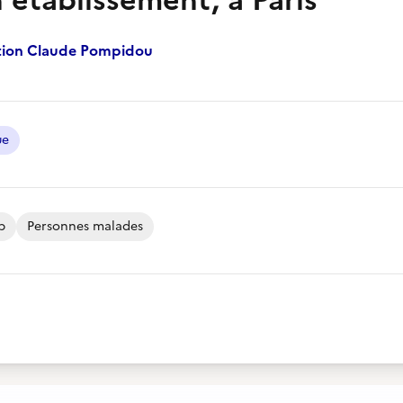
 établissement, à Paris
ion Claude Pompidou
ue
p
Personnes malades