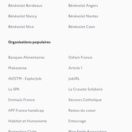
Bénévolat Bordeaux
Bénévolat Angers
Bénévolat Nancy
Bénévolat Nantes
Bénévolat Nice
Bénévolat Caen
Organisations populaires
Banques Alimentaires
Oxfam France
Makesense
Article 1
AVDTM - ExplorJob
JobIRL
La SPA
La Cravate Solidaire
Emmaüs France
Secours Catholique
APF France handicap
Restos du coeur
Habitat et Humanisme
Entourage
Protection Civile
Mon Emile Association