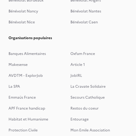
Bénévolat Bordeaux
Bénévolat Angers
Bénévolat Nancy
Bénévolat Nantes
Bénévolat Nice
Bénévolat Caen
Organisations populaires
Banques Alimentaires
Oxfam France
Makesense
Article 1
AVDTM - ExplorJob
JobIRL
La SPA
La Cravate Solidaire
Emmaüs France
Secours Catholique
APF France handicap
Restos du coeur
Habitat et Humanisme
Entourage
Protection Civile
Mon Emile Association