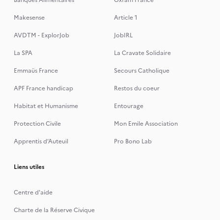
Banques Alimentaires
Oxfam France
Makesense
Article 1
AVDTM - ExplorJob
JobIRL
La SPA
La Cravate Solidaire
Emmaüs France
Secours Catholique
APF France handicap
Restos du coeur
Habitat et Humanisme
Entourage
Protection Civile
Mon Emile Association
Apprentis d’Auteuil
Pro Bono Lab
Liens utiles
Centre d'aide
Charte de la Réserve Civique