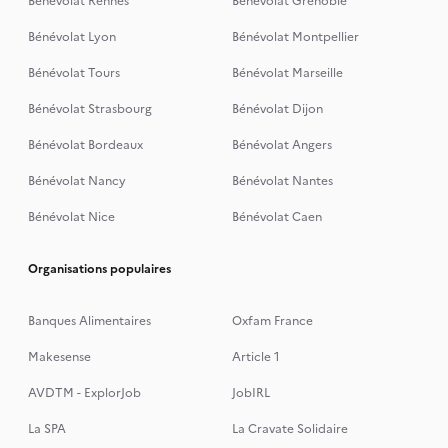
Bénévolat Rennes
Bénévolat Grenoble
Bénévolat Lyon
Bénévolat Montpellier
Bénévolat Tours
Bénévolat Marseille
Bénévolat Strasbourg
Bénévolat Dijon
Bénévolat Bordeaux
Bénévolat Angers
Bénévolat Nancy
Bénévolat Nantes
Bénévolat Nice
Bénévolat Caen
Organisations populaires
Banques Alimentaires
Oxfam France
Makesense
Article 1
AVDTM - ExplorJob
JobIRL
La SPA
La Cravate Solidaire