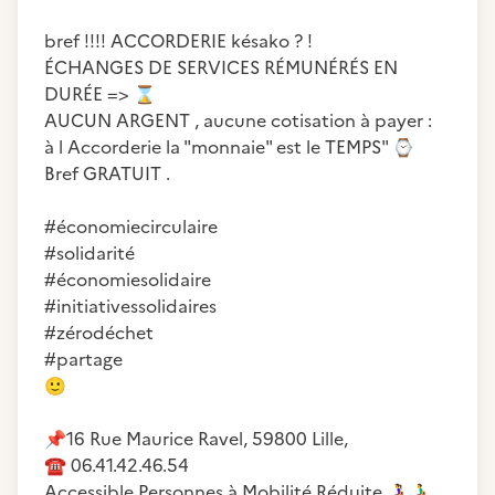
bref !!!! ACCORDERIE késako ? !
ÉCHANGES DE SERVICES RÉMUNÉRÉS EN
DURÉE =>
⌛
AUCUN ARGENT , aucune cotisation à payer :
à l Accorderie la "monnaie" est le TEMPS"
⌚
Bref GRATUIT .
#économiecirculaire
#solidarité
#économiesolidaire
#initiativessolidaires
#zérodéchet
🙂
📌
☎️
06.41.42.46.54
Accessible Personnes à Mobilité Réduite
👩‍🦽
👨‍🦽