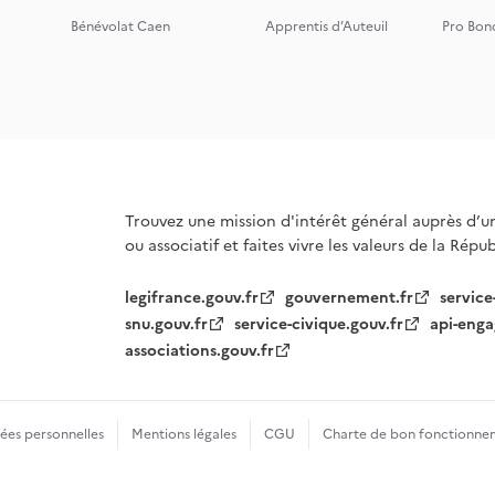
Bénévolat Caen
Apprentis d’Auteuil
Pro Bon
Trouvez une mission d'intérêt général auprès d’u
ou associatif et faites vivre les valeurs de la Répu
legifrance.gouv.fr
gouvernement.fr
service
snu.gouv.fr
service-civique.gouv.fr
api-enga
associations.gouv.fr
es personnelles
Mentions légales
CGU
Charte de bon fonctionne