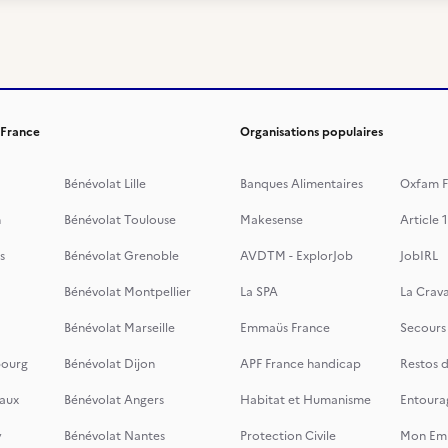
 France
Organisations populaires
Bénévolat Lille
Banques Alimentaires
Oxfam F
n
Bénévolat Toulouse
Makesense
Article 1
s
Bénévolat Grenoble
AVDTM - ExplorJob
JobIRL
Bénévolat Montpellier
La SPA
La Crava
Bénévolat Marseille
Emmaüs France
Secours
bourg
Bénévolat Dijon
APF France handicap
Restos 
aux
Bénévolat Angers
Habitat et Humanisme
Entoura
y
Bénévolat Nantes
Protection Civile
Mon Emi