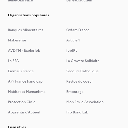
Bénévolat Nice
Bénévolat Caen
Organisations populaires
Banques Alimentaires
Oxfam France
Makesense
Article 1
AVDTM - ExplorJob
JobIRL
La SPA
La Cravate Solidaire
Emmaüs France
Secours Catholique
APF France handicap
Restos du coeur
Habitat et Humanisme
Entourage
Protection Civile
Mon Emile Association
Apprentis d’Auteuil
Pro Bono Lab
Liens utiles