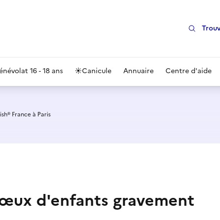
Trouv
énévolat 16 - 18 ans
☀️
Canicule
Annuaire
Centre d'aide
sh® France à Paris
s vœux d'enfants gravement