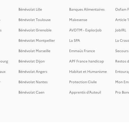
Bénévolat Lille
Banques Alimentaires
Oxfam F
n
Bénévolat Toulouse
Makesense
Article 1
s
Bénévolat Grenoble
AVDTM - ExplorJob
JobIRL
Bénévolat Montpellier
La SPA
La Crava
Bénévolat Marseille
Emmaüs France
Secours
bourg
Bénévolat Dijon
APF France handicap
Restos 
aux
Bénévolat Angers
Habitat et Humanisme
Entoura
y
Bénévolat Nantes
Protection Civile
Mon Emi
Bénévolat Caen
Apprentis d’Auteuil
Pro Bon