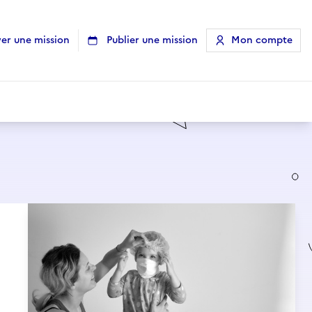
er une mission
Publier une mission
Mon compte