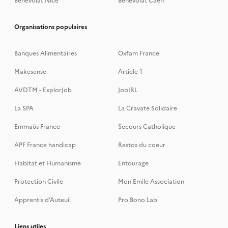
Bénévolat Nice
Bénévolat Caen
Organisations populaires
Banques Alimentaires
Oxfam France
Makesense
Article 1
AVDTM - ExplorJob
JobIRL
La SPA
La Cravate Solidaire
Emmaüs France
Secours Catholique
APF France handicap
Restos du coeur
Habitat et Humanisme
Entourage
Protection Civile
Mon Emile Association
Apprentis d’Auteuil
Pro Bono Lab
Liens utiles