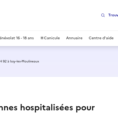
Trouv
énévolat 16 - 18 ans
☀️
Canicule
Annuaire
Centre d'aide
 92 à Issy-les-Moulineaux
nes hospitalisées pour