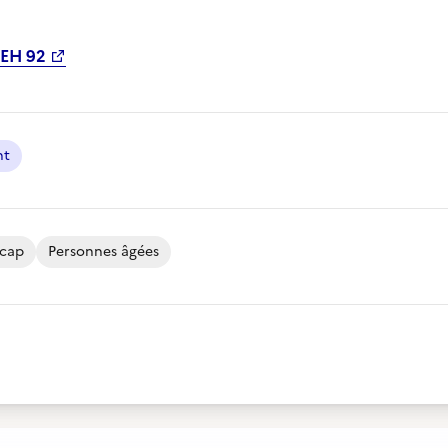
EH 92
nt
icap
Personnes âgées