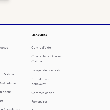
Liens utiles
rance
Centre d'aide
Charte de la Réserve
Civique
Fresque du Bénévolat
te Solidaire
Actualités du
 Catholique
bénévolat
du coeur
Communication
ge
Partenaires
le Association