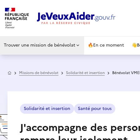
Trouver une mission de bénévolat
🔥
En ce moment
👋
B
Accueil
Missions de bénévolat
Solidarité et insertion
Bénévolat VMEH
Solidarité et insertion
Santé pour tous
J'accompagne des person