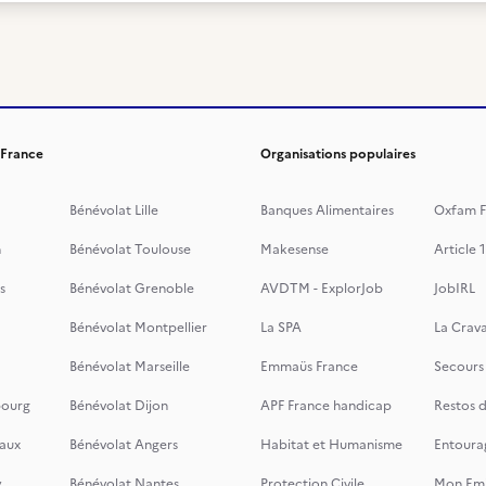
 France
Organisations populaires
Bénévolat Lille
Banques Alimentaires
Oxfam F
n
Bénévolat Toulouse
Makesense
Article 1
s
Bénévolat Grenoble
AVDTM - ExplorJob
JobIRL
Bénévolat Montpellier
La SPA
La Crava
Bénévolat Marseille
Emmaüs France
Secours
bourg
Bénévolat Dijon
APF France handicap
Restos 
aux
Bénévolat Angers
Habitat et Humanisme
Entoura
y
Bénévolat Nantes
Protection Civile
Mon Emi