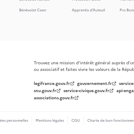
Bénévolat Caen
Apprentis d’Auteuil
Pro Bon
Trouvez une mission d'intérêt général auprès d’u
ou associatif et faites vivre les valeurs de la Répu
legifrance.gouv.fr
gouvernement.fr
service
snu.gouv.fr
service-civique.gouv.fr
api-enga
associations.gouv.fr
es personnelles
Mentions légales
CGU
Charte de bon fonctionne