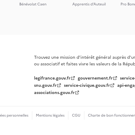
Bénévolat Caen
Apprentis d’Auteuil
Pro Bon
Trouvez une mission d'intérêt général auprès d’u
ou associatif et faites vivre les valeurs de la Répu
legifrance.gouv.fr
gouvernement.fr
service
snu.gouv.fr
service-civique.gouv.fr
api-enga
associations.gouv.fr
es personnelles
Mentions légales
CGU
Charte de bon fonctionne