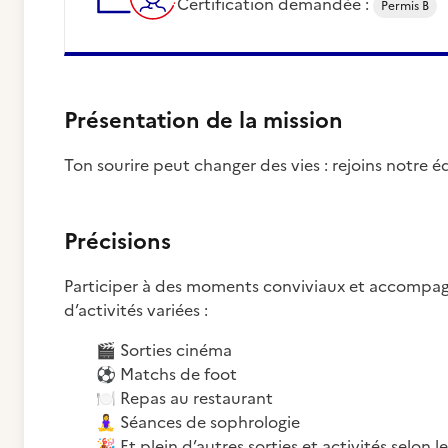
Certification demandée :
Permis B
Présentation de la mission
Ton sourire peut changer des vies : rejoins notre 
Précisions
Participer à des moments conviviaux et accompag
d’activités variées :
🎬
Sorties cinéma
⚽
Matchs de foot
🍽️
Repas au restaurant
🧘‍♀️
Séances de sophrologie
🎉
Et plein d’autres sorties et activités selon le