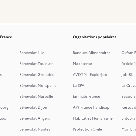
 France
Organisations populaires
Bénévolat Lille
Banques Alimentaires
Oxfam F
n
Bénévolat Toulouse
Makesense
Article 1
s
Bénévolat Grenoble
AVDTM - ExplorJob
JobIRL
Bénévolat Montpellier
La SPA
La Crava
Bénévolat Marseille
Emmaüs France
Secours
bourg
Bénévolat Dijon
APF France handicap
Restos 
aux
Bénévolat Angers
Habitat et Humanisme
Entoura
y
Bénévolat Nantes
Protection Civile
Mon Emi