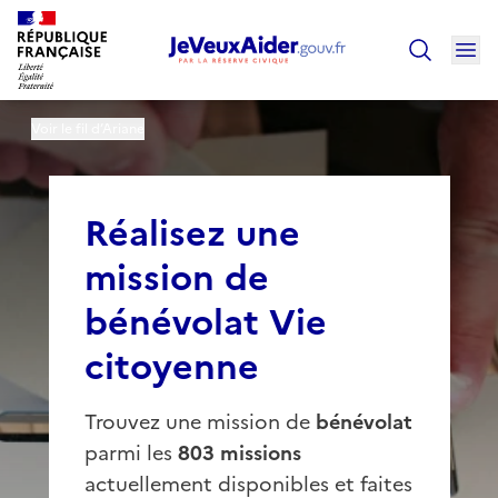
Ouv
Trouver un
Voir le fil d’Ariane
Réalisez une
mission de
bénévolat Vie
citoyenne
Trouvez une mission de
bénévolat
parmi les
803 missions
actuellement disponibles et faites