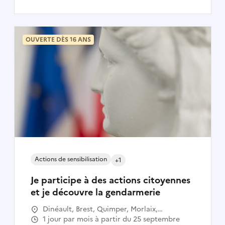
OUVERTE DÈS 16 ANS
Actions de sensibilisation
+1
Je participe à des actions citoyennes
et je découvre la gendarmerie
Dinéault, Brest, Quimper, Morlaix,
Landerneau
1 jour par mois à partir du 25 septembre