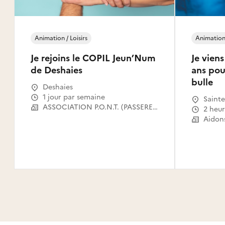
Animation / Loisirs
Animation 
Je rejoins le COPIL Jeun’Num
Je vien
de Deshaies
ans pour
bulle
Deshaies
1 jour par semaine
Sainte
ASSOCIATION P.O.N.T. (PASSERELLES OUVERTES VERS LE NUMERIQUE POUR TOUS)
2 heu