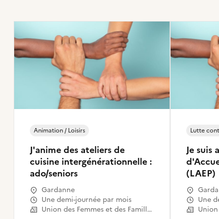
Animation / Loisirs
Lutte cont
J'anime des ateliers de
Je suis 
cuisine intergénérationnelle :
d'Accue
ado/seniors
(LAEP)
Gardanne
Garda
Une demi-journée par mois
Une 
Union des Femmes et des Familles (UFF)