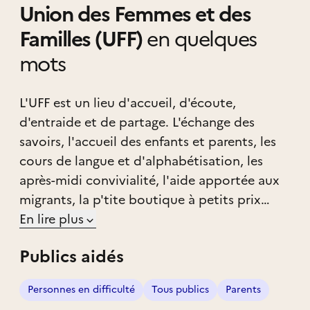
Union des Femmes et des
Familles (UFF)
en quelques
mots
L'UFF est un lieu d'accueil, d'écoute,
d'entraide et de partage. L'échange des
savoirs, l'accueil des enfants et parents, les
cours de langue et d'alphabétisation, les
après-midi convivialité, l'aide apportée aux
migrants, la p'tite boutique à petits prix
ouverte à tous, permettent à tous ceux qui
En lire plus
en ont besoin de trouver soutien et
Publics aidés
accompagnement au sein de notre
association. Le respect de chacun et la
Personnes en difficulté
Tous publics
Parents
solidarité sont nos principales valeurs.