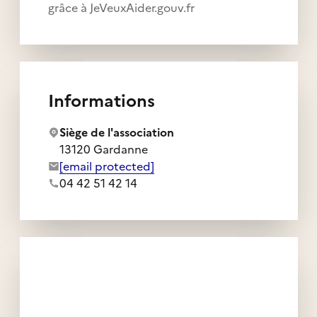
grâce à JeVeuxAider.gouv.fr
Informations
Siège de l'association
13120 Gardanne
Adresse e-mail de l'association :
[email protected]
Numéro de téléphone de l'association :
04 42 51 42 14