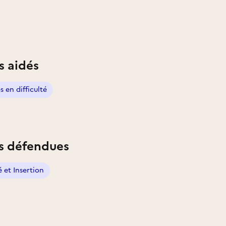
s aidés
 en difficulté
s défendues
é et Insertion