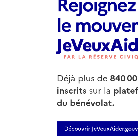
Rejoignez
le mouve
Déjà plus de
840 00
inscrits
sur la
plate
du bénévolat.
Découvrir JeVeuxAider.gouv