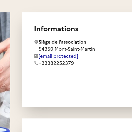
ère ou de participer à
Informations
Siège de l'association
54350 Mont-Saint-Martin
Adresse e-mail de l'association :
[email protected]
Numéro de téléphone de l'association :
+33382252379