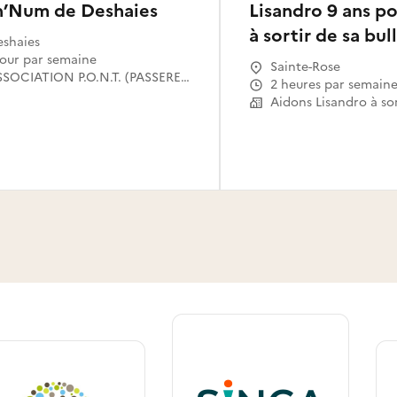
n’Num de Deshaies
Lisandro 9 ans po
à sortir de sa bul
shaies
 jour par semaine
Sainte-Rose
ASSOCIATION P.O.N.T. (PASSERELLES OUVERTES VERS LE NUMERIQUE POUR TOUS)
2 heures par semain