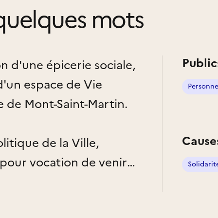
quelques mots
Public
n d'une épicerie sociale,
d'un espace de Vie
Personnes
 de Mont-Saint-Martin.
Cause
litique de la Ville,
pour vocation de venir
Solidarit
risés et de soutenir les
ojet d'apprentissage du