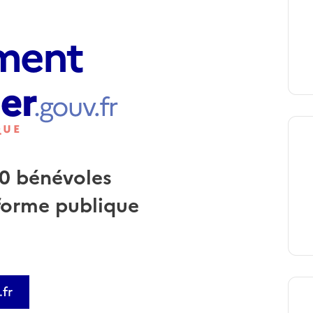
ment
0 bénévoles
forme publique
.fr