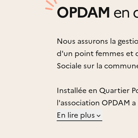
OPDAM
en 
Nous assurons la gestio
d'un point femmes et 
Sociale sur la commune
Installée en Quartier Po
l'association OPDAM a 
en aide aux plus défavo
En lire plus
habitants dans leur pr