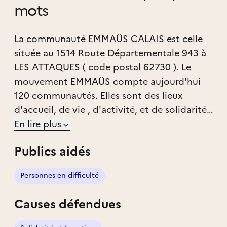
mots
La communauté EMMAÜS CALAIS est celle
située au 1514 Route Départementale 943 à
LES ATTAQUES ( code postal 62730 ). Le
mouvement EMMAÜS compte aujourd'hui
120 communautés. Elles sont des lieux
d'accueil, de vie , d'activité, et de solidarité,
qui fonctionnent sans aucune subvention et
En lire plus
uniquement grâce à la récupération d'objets.
Publics aidés
Cette autonomie financière leur permet
d'être innovantes, et libres de leurs actions.
Personnes en difficulté
La personne accueillie à la communauté
reste le temps qu'elle souhaite , avec pour
Causes défendues
seule obligation de respecter les règles de vie
communes. Fidèles à l'accueil inconditionnel