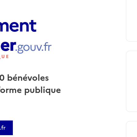
ment
0 bénévoles
forme publique
.fr