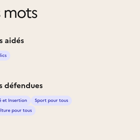
 mots
s aidés
lics
s défendues
é et Insertion
Sport pour tous
lture pour tous