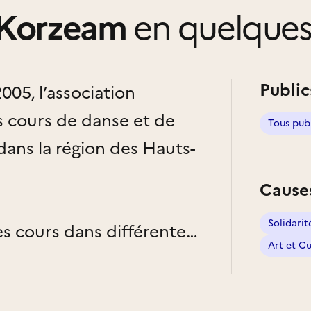
 Korzeam
en quelques
Public
005, l’association
cours de danse et de
Tous pub
dans la région des Hauts-
Cause
Solidarit
s cours dans différentes
Art et Cu
zeam s’est installée à
ieu intergénérationnel et