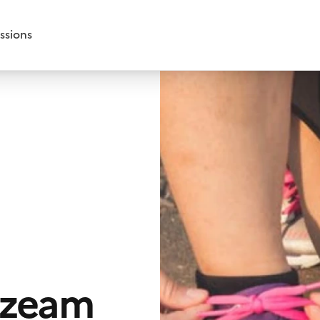
ssions
rzeam