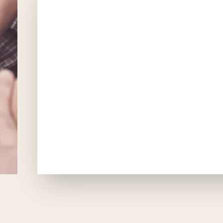
ion
ciation