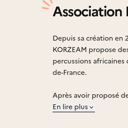
Association
Depuis sa création en 2
KORZEAM propose des 
percussions africaines 
de-France.
Après avoir proposé de
salles de la région, Kor
En lire plus
Studios Nord en 2018, l