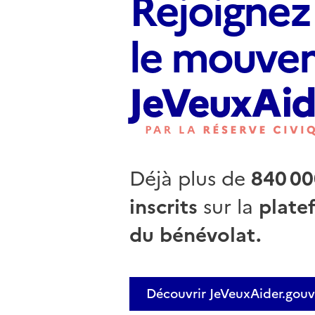
Rejoignez
le mouve
Déjà plus de
840 00
inscrits
sur la
plate
du bénévolat.
Découvrir JeVeuxAider.gouv