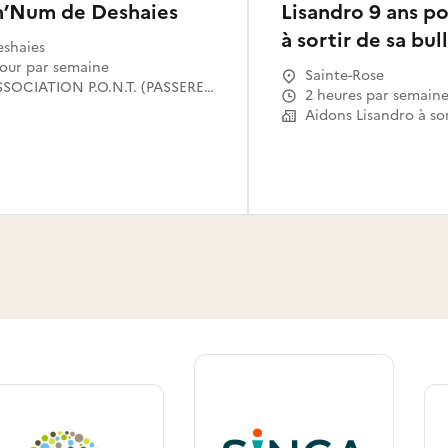
n’Num de Deshaies
Lisandro 9 ans po
à sortir de sa bul
shaies
 jour par semaine
Sainte-Rose
ASSOCIATION P.O.N.T. (PASSERELLES OUVERTES VERS LE NUMERIQUE POUR TOUS)
2 heures par semain