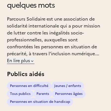
quelques mots
Parcours Solidaire est une association de
solidarité internationale qui a pour mission
de lutter contre les inégalités socio-
professionnelles, auxquelles sont
confrontées les personnes en situation de
précarité, à travers l’inclusion numérique.
Elle a été créé par des jeunes professionnels
En lire plus
ayant exercé dans le secteur du social et de
Publics aidés
l’informatique. Elle propose un
accompagnement pour l’accés et l’usage du
Personnes en difficulté
Jeunes / enfants
numérique « facteur d’insertion non
Tous publics
Parents
Personnes âgées
négligeable », pour l’accés aux droits
sociaux, à une formation ou à un emploi. Les
Personnes en situation de handicap
activités mises en œuvre sont accentuées sur