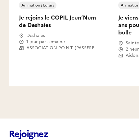
Animation / Loisirs
Animation 
Je rejoins le COPIL Jeun’Num
Je vien
de Deshaies
ans pour
bulle
Deshaies
1 jour par semaine
Sainte
ASSOCIATION P.O.N.T. (PASSERELLES OUVERTES VERS LE NUMERIQUE POUR TOUS)
2 heu
Rejoignez