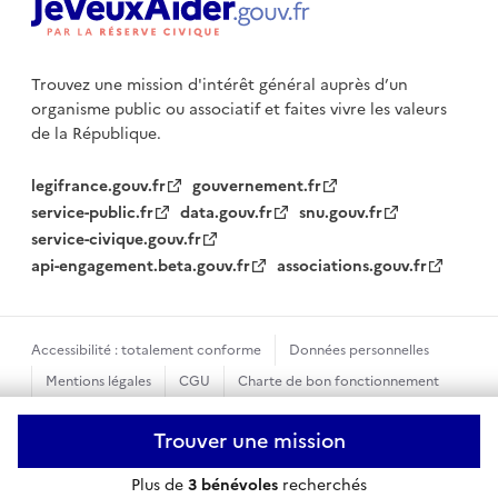
Trouvez une mission d'intérêt général auprès d’un
organisme public
ou associatif et faites vivre les valeurs
de la République.
legifrance.gouv.fr
gouvernement.fr
service-public.fr
data.gouv.fr
snu.gouv.fr
service-civique.gouv.fr
api-engagement.beta.gouv.fr
associations.gouv.fr
Accessibilité : totalement conforme
Données personnelles
Mentions légales
CGU
Charte de bon fonctionnement
Plan du site
Gestion des cookies
Trouver une mission
Sauf mention contraire, tous les textes de ce site sont sous
Plus de
3 bénévoles
recherchés
licence etalab-2.0