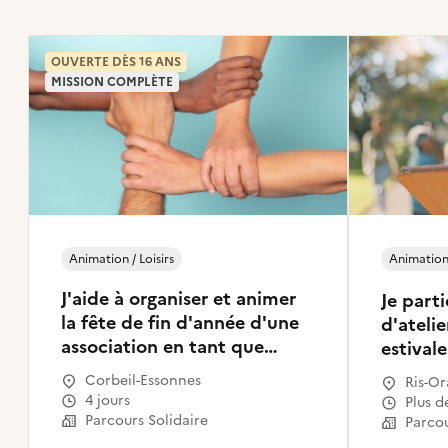
OUVERTE DÈS 16 ANS
MISSION COMPLÈTE
Animation / Loisirs
Animation 
J'aide à organiser et animer
Je parti
la fête de fin d'année d'une
d'atelie
association en tant que
estivale
tremplin citoyen
Corbeil-Essonnes
Ris-Or
4 jours
Plus 
Parcours Solidaire
Parcou