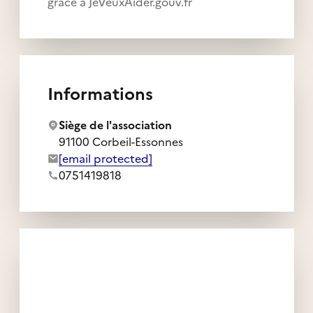
grâce à JeVeuxAider.gouv.fr
Informations
Siège de l'association
91100 Corbeil-Essonnes
Adresse e-mail de l'association :
[email protected]
Numéro de téléphone de l'association :
0751419818