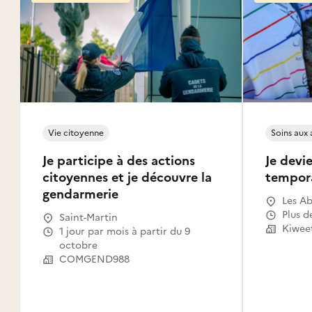
Vie citoyenne
Soins aux
Je participe à des actions
Je devie
citoyennes et je découvre la
tempor
gendarmerie
Les Ab
Gosier
Plus d
Saint-Martin
Le Mou
Kiwee
1 jour par mois à partir du 9
Capest
octobre
l'Eau,
COMGEND988
Saint-
Claude
Canal,