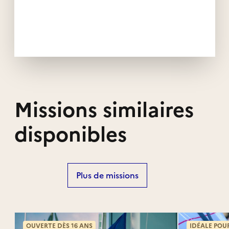
Missions similaires
disponibles
Plus de missions
OUVERTE DÈS 16 ANS
IDÉALE POU