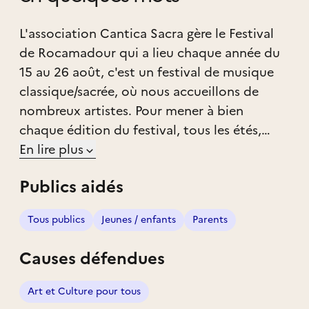
L'association Cantica Sacra gère le Festival
de Rocamadour qui a lieu chaque année du
15 au 26 août, c'est un festival de musique
classique/sacrée, où nous accueillons de
nombreux artistes. Pour mener à bien
chaque édition du festival, tous les étés,
nous sommes à la recherche de nombreux
En lire plus
bénévoles.
Publics aidés
Le Festival de Rocamadour a pour ambition
Tous publics
Jeunes / enfants
Parents
en 2024 de devenir le festival de référence de
la Vallée de la Dordogne, offrant ainsi une
Causes défendues
expérience unique aux visiteurs de la région.
La Vallée de la Dordogne est un véritable
Art et Culture pour tous
joyau, regorgeant de patrimoines culturels et