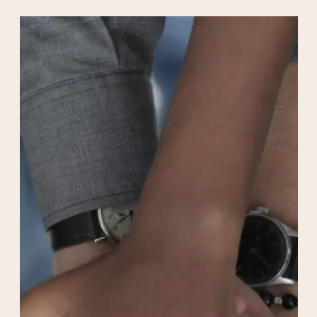
naturels exceptionnels, notamment avec
huit des Plus Beaux Villages de France, la plus
forte concentration de notre pays !
Le Festival élira domicile dans les villages
lotois de Rocamadour, Gramat et Souillac.
Le Festival propose une programmation de
musique classique à dominance musique
sacrée allant des solistes aux grands
ensembles instrumentaux et vocaux, avec
une sélection de jeunes talents et d'artistes
de renommée internationale. Les meilleurs
ensembles de la scène française y sont
régulièrement invités.
Les spectateurs peuvent profiter d'une
journée complète de musique lors du