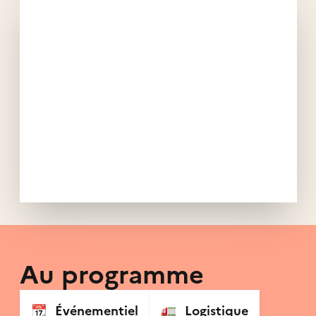
Au programme
📆
Événementiel
🚛
Logistique