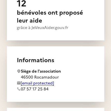
12
bénévoles ont proposé
leur aide
grâce à JeVeuxAider.gouv.fr
Informations
Siège de l'association
46500 Rocamadour
Adresse e-mail de l'association :
[email protected]
Numéro de téléphone de l'association :
07 57 17 25 84