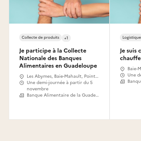
Collecte de produits
Logistique
+1
Je participe à la Collecte
Je suis
Nationale des Banques
chauffe
Alimentaires en Guadeloupe
Baie-M
Une 
Les Abymes, Baie-Mahault, Pointe-
à-Pitre, Saint-François, Le Moule,
Une demi-journée à partir du 5
Petit-Bourg, Sainte-Rose, Goyave,
novembre
Baillif, Le Gosier, Sainte-Anne,
Banque Alimentaire de la Guadeloupe
Petit-Canal, Saint-Louis, Grand-
Bourg