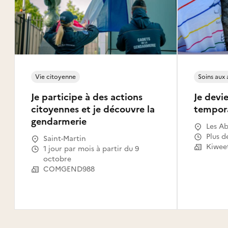
Vie citoyenne
Soins aux
Je participe à des actions
Je devie
citoyennes et je découvre la
tempor
gendarmerie
Les Ab
Gosier
Plus d
Saint-Martin
Le Mou
Kiwee
1 jour par mois à partir du 9
Capest
octobre
l'Eau,
COMGEND988
Saint-
Claude
Canal,
Habita