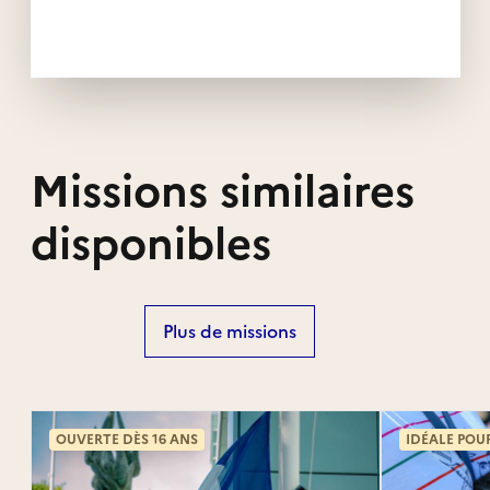
Missions similaires
disponibles
Plus de missions
OUVERTE DÈS 16 ANS
IDÉALE POU