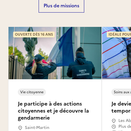
Plus de missions
OUVERTE DÈS 16 ANS
IDÉALE POU
Vie citoyenne
Soins aux
Je participe à des actions
Je devie
citoyennes et je découvre la
tempor
gendarmerie
Les Ab
Gosier
Plus d
Saint-Martin