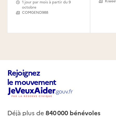
Le Mou
Kiwee
1 jour par mois à partir du 9
Capest
octobre
l'Eau,
COMGEND988
Saint-
Claude
Canal,
Habita
Rejoignez
le mouvement
Déjà plus de
840 000 bénévoles