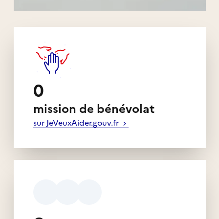
Liens externes de l'association
0
mission de bénévolat
sur JeVeuxAider.gouv.fr