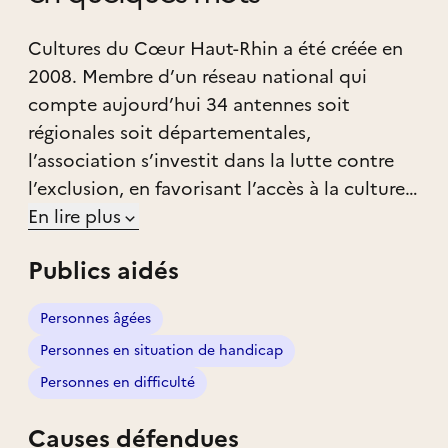
Cultures du Cœur Haut-Rhin a été créée en
2008. Membre d’un réseau national qui
compte aujourd’hui 34 antennes soit
régionales soit départementales,
l’association s’investit dans la lutte contre
l’exclusion, en favorisant l’accès à la culture,
aux loisirs et aux sports à des personnes en
En lire plus
situation de précarité sur le département du
Publics aidés
Haut-Rhin.
Personnes âgées
Rappelons-le : l'accès à la culture est un droit
Personnes en situation de handicap
pour chaque personne, quelles que soient sa
nationalité, sa situation sociale, financière et
Personnes en difficulté
professionnelle. La loi du 29 juillet 1998
Causes défendues
relative à la lutte contre les exclusions le