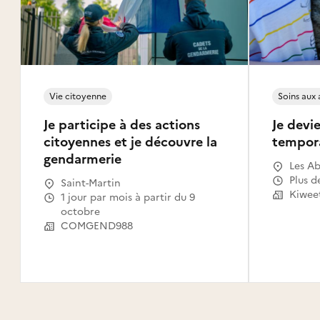
Vie citoyenne
Soins aux
Je participe à des actions
Je devie
citoyennes et je découvre la
tempor
gendarmerie
Les Ab
Gosier
Plus d
Saint-Martin
Le Mou
Kiwee
1 jour par mois à partir du 9
Capest
octobre
l'Eau,
COMGEND988
Saint-
Claude
Canal,
Habita