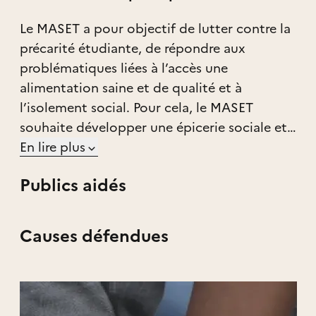
Le MASET a pour objectif de lutter contre la
précarité étudiante, de répondre aux
problématiques liées à l’accès une
alimentation saine et de qualité et à
l’isolement social. Pour cela, le MASET
souhaite développer une épicerie sociale et
solidaire, à destination des étudiants les plus
En lire plus
précaires, afin de leur permettre l’achat
Publics aidés
d’aliments frais et secs à bas prix.
Le but du MASET est également d'être un
lieu de vie et de rencontre pour les étudiants
Causes défendues
montpelliérains, leur permettant de se
retrouver dans un endroit confortable et
chaleureux hors de l’université. Cet espace
accueillera des ateliers co-animés par l’AGEM