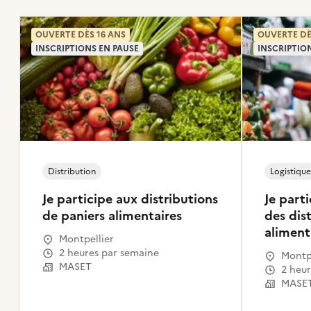
OUVERTE DÈS 16 ANS
OUVERTE DÈ
INSCRIPTIONS EN PAUSE
INSCRIPTIO
Distribution
Logistique
Je participe aux distributions
Je parti
de paniers alimentaires
des dis
aliment
Montpellier
2 heures par semaine
Montpe
MASET
2 heu
MASE