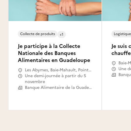
Collecte de produits
Logistique
+1
Je participe à la Collecte
Je suis
Nationale des Banques
chauffe
Alimentaires en Guadeloupe
Baie-M
Une 
Les Abymes, Baie-Mahault, Pointe-
à-Pitre, Saint-François, Le Moule,
Une demi-journée à partir du 5
Petit-Bourg, Sainte-Rose, Goyave,
novembre
Baillif, Le Gosier, Sainte-Anne,
Banque Alimentaire de la Guadeloupe
Petit-Canal, Saint-Louis, Grand-
Bourg