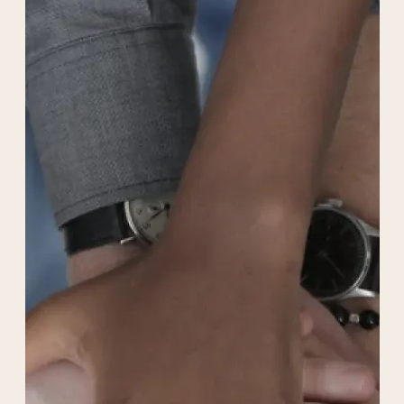
(fédération territoriale étudiante à l'origine
du MASET), les membres du MASET et ses
bénéficiaires, selon les besoins ou les envies
de chacun, afin d’apporter une offre
culturelle.
Le MASET proposera également l’accès à des
outils numériques pour limiter les disparités
inter-étudiants, à l’aide desquels ils pourront
accomplir leurs démarches administratives.