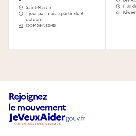
Les Ab
Gosier
Plus d
Saint-Martin
Le Mou
Kiwee
1 jour par mois à partir du 9
Capest
octobre
l'Eau,
COMGEND988
Saint-
Claude
Canal,
Habita
Rejoignez
le mouvement