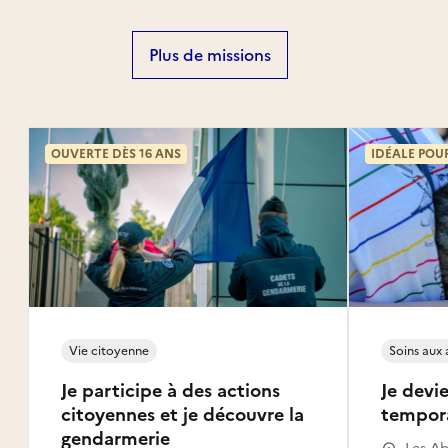
Plus de missions
OUVERTE DÈS 16 ANS
IDÉALE POU
Vie citoyenne
Soins aux
Je participe à des actions
Je devie
citoyennes et je découvre la
tempor
gendarmerie