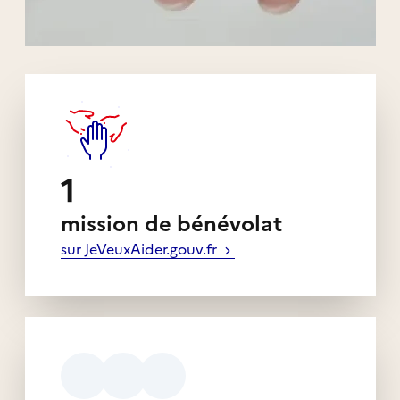
Liens externes de l'association
1
mission de bénévolat
sur JeVeuxAider.gouv.fr