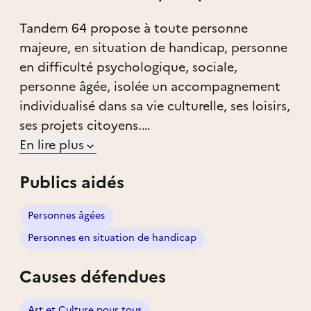
Tandem 64 propose à toute personne
majeure, en situation de handicap, personne
en difficulté psychologique, sociale,
personne âgée, isolée un accompagnement
individualisé dans sa vie culturelle, ses loisirs,
ses projets citoyens.
Les accompagnements sont réalisés par une
En lire plus
équipe de bénévoles de tous âges, venant
Publics aidés
d’horizons divers, dans un esprit de grande
solidarité et de générosité.
Personnes âgées
Personnes en situation de handicap
Causes défendues
Art et Culture pour tous