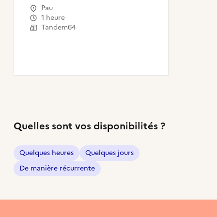
culturelles, de loisirs
Pau
1 heure
Tandem64
Quelles sont vos disponibilités ?
Quelques heures
Quelques jours
De manière récurrente