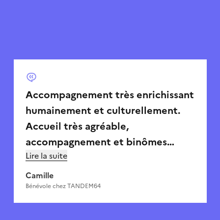
Accompagnement très enrichissant
humainement et culturellement.
Accueil très agréable,
accompagnement et binômes
Lire la suite
associés en fonction du vécu et de
la sensibilité de chacun pour que
Camille
tout se passe au mieux.
Bénévole chez
TANDEM64