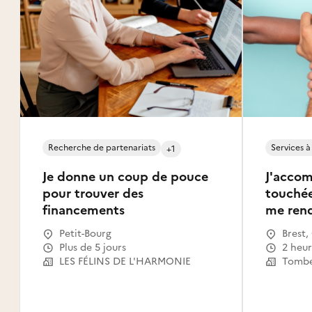
Recherche de partenariats
Services à
+1
Je donne un coup de pouce
J'accom
pour trouver des
touchée
financements
me rend
des tâc
Petit-Bourg
Brest
raison d
Plus de 5 jours
Lander
2 heu
vous ré
LES FÉLINS DE L'HARMONIE
Douar
Tombé
le 10 Ao
Plouga
Foues