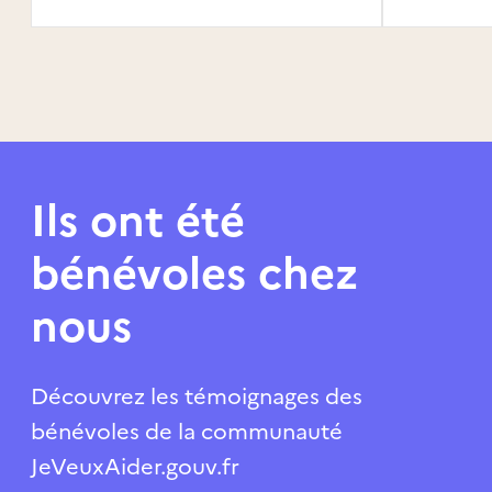
Ils ont été
bénévoles chez
nous
Découvrez les témoignages des
bénévoles de la communauté
JeVeuxAider.gouv.fr