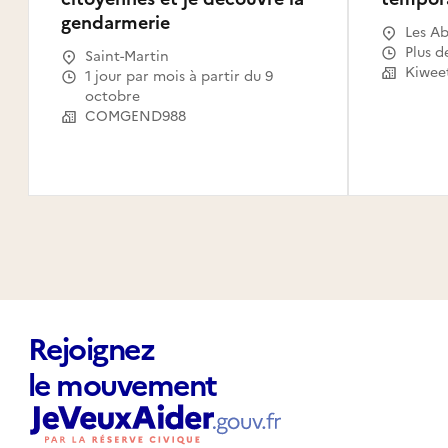
gendarmerie
Les Ab
Gosier
Plus d
Saint-Martin
Le Mou
Kiwee
1 jour par mois à partir du 9
Capest
octobre
l'Eau,
COMGEND988
Saint-
Claude
Canal,
Habita
Rejoignez
le mouvement