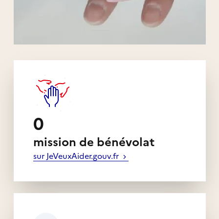
Liens externes de l'association
0
mission de bénévolat
sur JeVeuxAider.gouv.fr