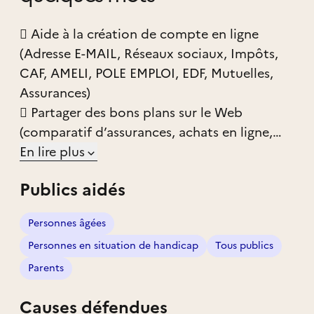
 Aide à la création de compte en ligne
(Adresse E-MAIL, Réseaux sociaux, Impôts,
CAF, AMELI, POLE EMPLOI, EDF, Mutuelles,
Assurances)
 Partager des bons plans sur le Web
(comparatif d’assurances, achats en ligne,
réductions)
En lire plus
 Travailler la mémoire avec des jeux à l’aide
Publics aidés
du numérique.
 Dépannage informatique (installation
Personnes âgées
d’application, nettoyage du PC)
Personnes en situation de handicap
Tous publics
 Initiation à l’utilisation du numérique
(logiciels bureautiques)
Parents
 Aide à la gestion des comptes en ligne,
Causes défendues
suivi des produits garantis.