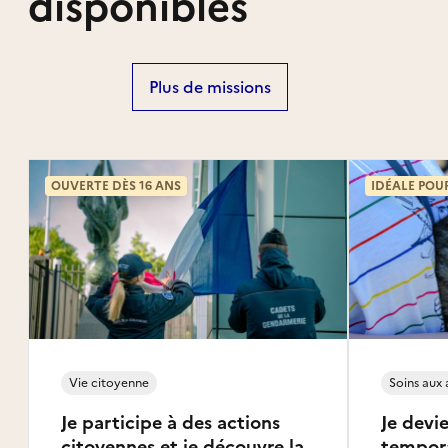
disponibles
Plus de missions
OUVERTE DÈS 16 ANS
IDÉALE POU
Vie citoyenne
Soins aux
Je participe à des actions
Je devie
citoyennes et je découvre la
tempor