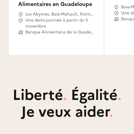
Alimentaires en Guadeloupe
Baie-M
Une 
Les Abymes, Baie-Mahault, Pointe-
à-Pitre, Saint-François, Le Moule,
Une demi-journée à partir du 5
Petit-Bourg, Sainte-Rose, Goyave,
novembre
Baillif, Le Gosier, Sainte-Anne,
Banque Alimentaire de la Guadeloupe
Petit-Canal, Saint-Louis, Grand-
Bourg
Liberté
.
Égalité
.
Je veux aider
.