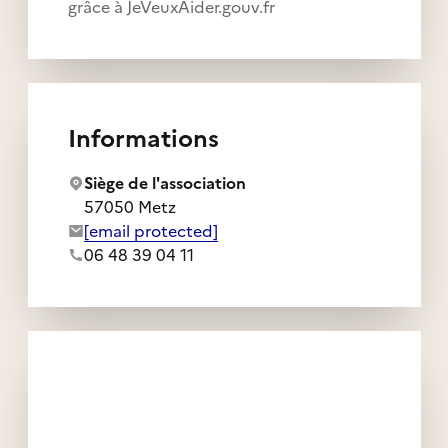
grâce à JeVeuxAider.gouv.fr
Informations
Siège de l'association
57050 Metz
Adresse e-mail de l'association :
[email protected]
Numéro de téléphone de l'association :
06 48 39 04 11