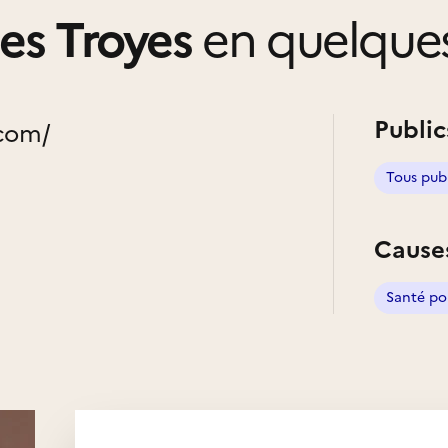
es Troyes
en quelque
Public
.com/
Tous pub
Cause
Santé po