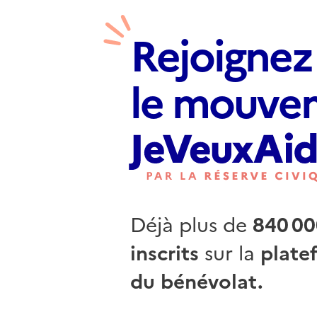
Rejoignez
le mouve
Déjà plus de
840 00
inscrits
sur la
plate
du bénévolat.