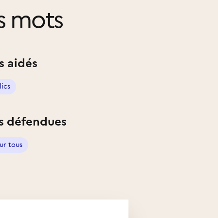
s mots
s aidés
lics
s défendues
ur tous