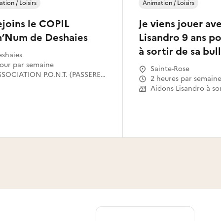
tion / Loisirs
Animation / Loisirs
ejoins le COPIL
Je viens jouer av
n’Num de Deshaies
Lisandro 9 ans po
à sortir de sa bul
shaies
 jour par semaine
Sainte-Rose
ASSOCIATION P.O.N.T. (PASSERELLES OUVERTES VERS LE NUMERIQUE POUR TOUS)
2 heures par semain