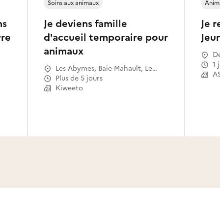
Soins aux animaux
Anima
ns
Je deviens famille
Je r
vre
d'accueil temporaire pour
Jeu
animaux
De
1
Les Abymes, Baie-Mahault, Le
Gosier, Sainte-Anne, Petit-Bourg,
Plus de 5 jours
Le Moule, Sainte-Rose,
Kiweeto
Capesterre-Belle-Eau, Morne-à-
l'Eau, Pointe-à-Pitre, Lamentin,
Saint-François, Basse-Terre, Saint-
Claude, Trois-Rivières, Petit-
Canal, Gourbeyre, Goyave, Vieux-
Habitants, Bouillante