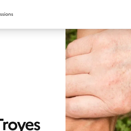
ssions
Troyes