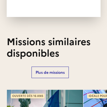
Missions similaires
disponibles
Plus de missions
OUVERTE DÈS 16 ANS
IDÉALE POU