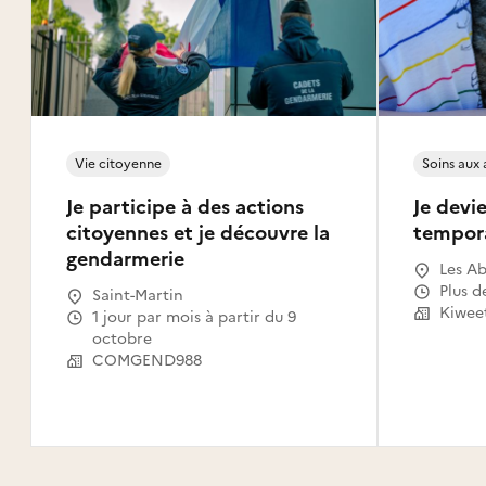
Vie citoyenne
Soins aux
Je participe à des actions
Je devie
citoyennes et je découvre la
tempor
gendarmerie
Les Ab
Gosier
Plus d
Saint-Martin
Le Mou
Kiwee
1 jour par mois à partir du 9
Capest
octobre
l'Eau,
COMGEND988
Saint-
Claude
Canal,
Habita