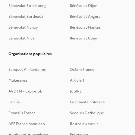
Bénévolat Strasbourg
Bénévolat Dijon
Bénévolat Bordeaux
Bénévolat Angers
Bénévolat Nancy
Bénévolat Nantes
Bénévolat Nice
Bénévolat Caen
Organisations populaires
Banques Alimentaires
Oxfam France
Makesense
Article 1
AVDTM - ExplorJob
JobIRL
La SPA
La Cravate Solidaire
Emmaüs France
Secours Catholique
APF France handicap
Restos du coeur
Habitat et Humanisme
Entourage