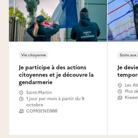
Vie citoyenne
Soins aux
Je participe à des actions
Je devie
citoyennes et je découvre la
tempor
gendarmerie
Les Ab
Gosier
Plus d
Saint-Martin
Le Mou
Kiwee
1 jour par mois à partir du 9
Capest
octobre
l'Eau,
COMGEND988
Saint-
Claude
Canal,
Habita