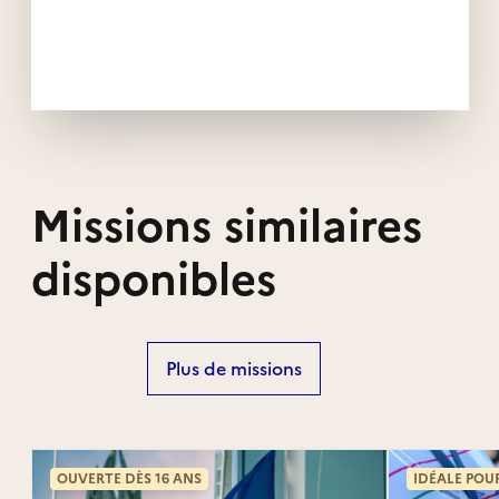
Missions similaires
disponibles
Plus de missions
OUVERTE DÈS 16 ANS
IDÉALE POU