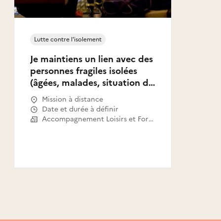
Lutte contre l'isolement
Je maintiens un lien avec des
personnes fragiles isolées
(âgées, malades, situation de
handicap, de pauvreté, de
Mission à distance
précarité, etc.)
Date et durée à définir
Accompagnement Loisirs et Formation