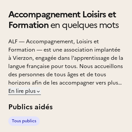
Accompagnement Loisirs et
Formation
en quelques mots
ALF — Accompagnement, Loisirs et
Formation — est une association implantée
à Vierzon, engagée dans l’apprentissage de la
langue française pour tous. Nous accueillons
des personnes de tous âges et de tous
horizons afin de les accompagner vers plus
d’autonomie, d’inclusion sociale et de
En lire plus
confiance au quotidien. Grâce à des cours
Publics aidés
adaptés, des ateliers socio-linguistiques et
des activités culturelles, nous créons un
Tous publics
cadre bienveillant où chacun peut progresser