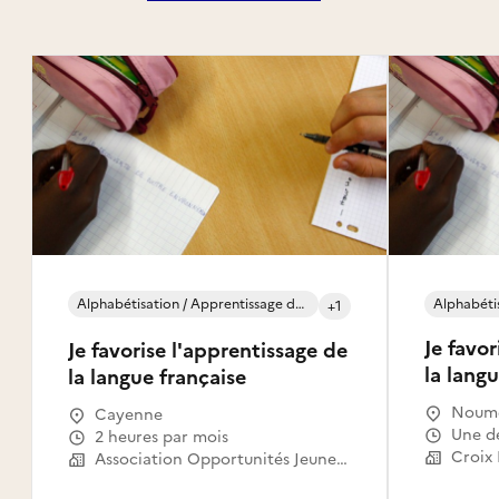
Alphabétisation / Apprentissage du français (FLE)
+1
Je favor
Je favorise l'apprentissage de
la langu
la langue française
Noum
Cayenne
Une 
2 heures par mois
Association Opportunités Jeunesse