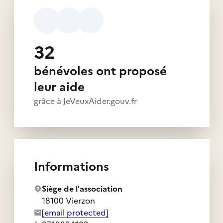
32
bénévoles ont proposé
leur aide
grâce à JeVeuxAider.gouv.fr
Informations
Siège de l'association
18100 Vierzon
Adresse e-mail de l'association :
[email protected]