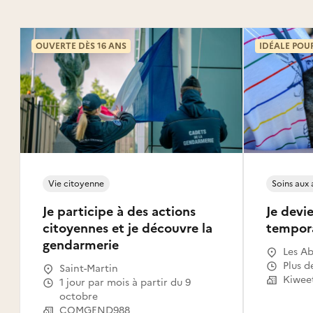
OUVERTE DÈS 16 ANS
IDÉALE POU
Vie citoyenne
Soins aux
Je participe à des actions
Je devie
citoyennes et je découvre la
tempor
gendarmerie
Les Ab
Gosier
Plus d
Saint-Martin
Le Mou
Kiwee
1 jour par mois à partir du 9
Capest
octobre
l'Eau,
COMGEND988