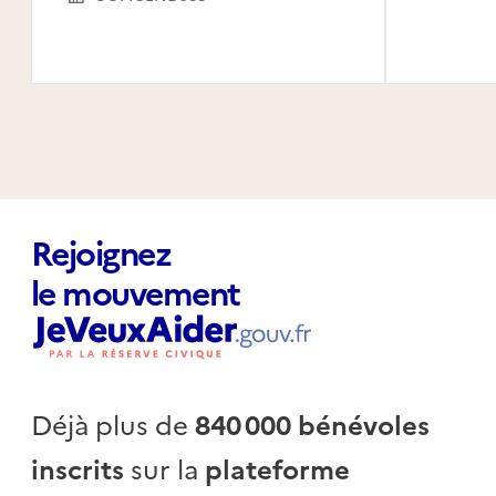
Saint-
Claude
Canal,
Habita
Rejoignez
le mouvement
Déjà plus de
840 000 bénévoles
inscrits
sur la
plateforme