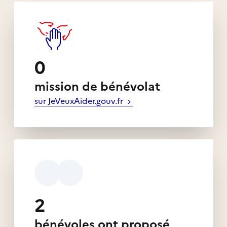
0
mission de bénévolat
sur JeVeuxAider.gouv.fr
2
bénévoles ont proposé