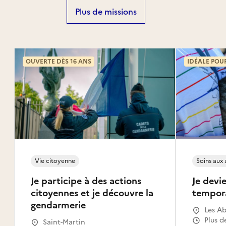
Plus de missions
OUVERTE DÈS 16 ANS
IDÉALE POU
Vie citoyenne
Soins aux
Je participe à des actions
Je devie
citoyennes et je découvre la
tempor
gendarmerie
Les Ab
Gosier
Plus d
Saint-Martin