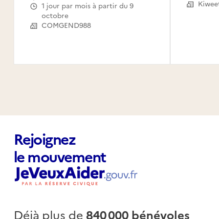
Le Mou
Kiwee
1 jour par mois à partir du 9
Capest
octobre
l'Eau,
COMGEND988
Saint-
Claude
Canal,
Habita
Rejoignez
le mouvement
Déjà plus de
840 000 bénévoles