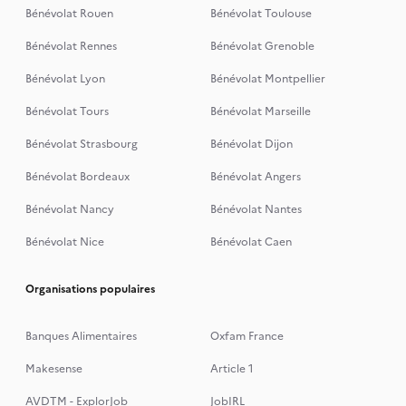
Bénévolat Rouen
Bénévolat Toulouse
Bénévolat Rennes
Bénévolat Grenoble
Bénévolat Lyon
Bénévolat Montpellier
Bénévolat Tours
Bénévolat Marseille
Bénévolat Strasbourg
Bénévolat Dijon
Bénévolat Bordeaux
Bénévolat Angers
Bénévolat Nancy
Bénévolat Nantes
Bénévolat Nice
Bénévolat Caen
Organisations populaires
Banques Alimentaires
Oxfam France
Makesense
Article 1
AVDTM - ExplorJob
JobIRL