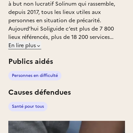
à but non lucratif Solinum qui rassemble,
depuis 2017, tous les lieux utiles aux
personnes en situation de précarité.
Aujourd’hui Soliguide c’est plus de 7 800
lieux référencés, plus de 18 200 services
cartographiés et 8 territoires couverts.
En lire plus
Distribution alimentaire, hygiène et bien-
Publics aidés
être, santé, permanence juridique et cours
de français, par exemple, sont quelques-unes
Personnes en difficulté
parmi de nombreuses catégories de services
référencées sur Soliguide.
Causes défendues
Santé pour tous