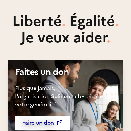
Liberté
.
Égalité
.
Je veux aider
.
Faites un don
Plus que jamais,
l'organisation
Solinum
a besoin de
votre générosité
Faire un don