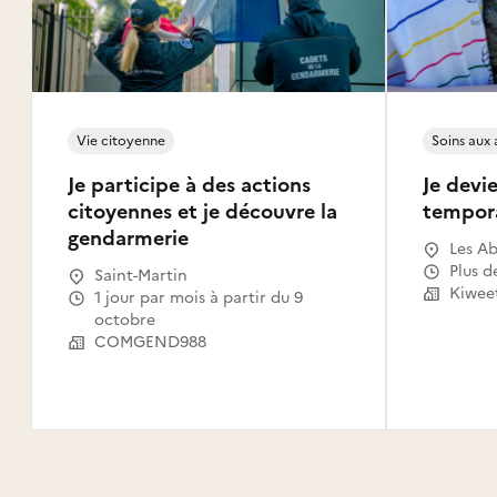
Vie citoyenne
Soins aux
Je participe à des actions
Je devie
citoyennes et je découvre la
tempor
gendarmerie
Les Ab
Gosier
Plus d
Saint-Martin
Le Mou
Kiwee
1 jour par mois à partir du 9
Capest
octobre
l'Eau,
COMGEND988
Saint-
Claude
Canal,
Habita