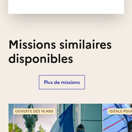
Missions similaires
disponibles
Plus de missions
OUVERTE DÈS 16 ANS
IDÉALE POU